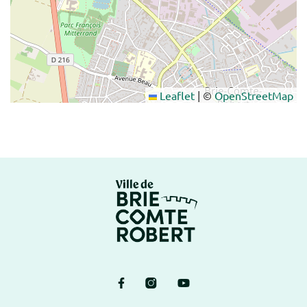
Leaflet
|
©
OpenStreetMap
Logo Brie-Comte-Ro
Lien vers le compte Facebook
Lien vers le compte Instagram
Lien vers la chaîne Yout