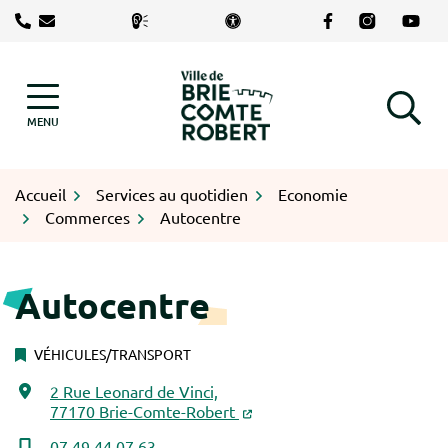
Gestion des traceurs
Aller
Lien vers le com
Lien vers le
Lien v
au
contenu
Logo Brie-Comte-Robert
MENU
RECHERCHE
Accueil
Services au quotidien
Economie
Commerces
Autocentre
Autocentre
VÉHICULES/TRANSPORT
2 Rue Leonard de Vinci,
INFOS UTILES
77170 Brie-Comte-Robert
07 49 44 07 63