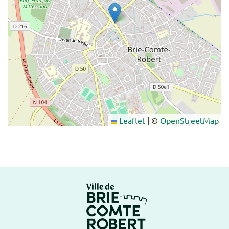
Leaflet
|
©
OpenStreetMap
Logo Brie-Comte-Ro