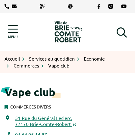
Gestion des traceurs
Aller
Lien vers le com
Lien vers le
Lien v
au
contenu
Logo Brie-Comte-Robert
MENU
RECHERCHE
Accueil
Services au quotidien
Economie
Commerces
Vape club
Vape club
COMMERCES DIVERS
51 Rue du Général Leclerc,
INFOS UTILES
77170 Brie-Comte-Robert
01 64 05 14 87