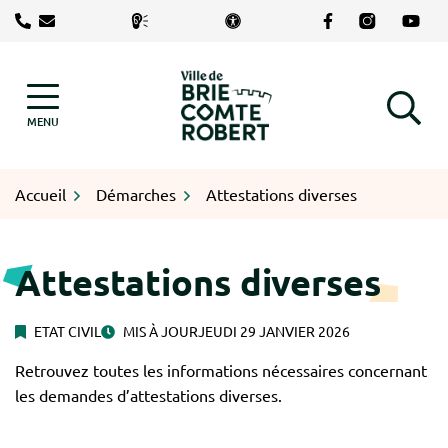
Gestion des traceurs
Aller
Lien vers le com
Lien vers le
Lien v
au
contenu
Logo Brie-Comte-Robert
MENU
RECHERCHE
Accueil
Démarches
Attestations diverses
Attestations diverses
ETAT CIVIL
MIS À JOUR
JEUDI 29 JANVIER 2026
Retrouvez toutes les informations nécessaires concernant
les demandes d’attestations diverses.