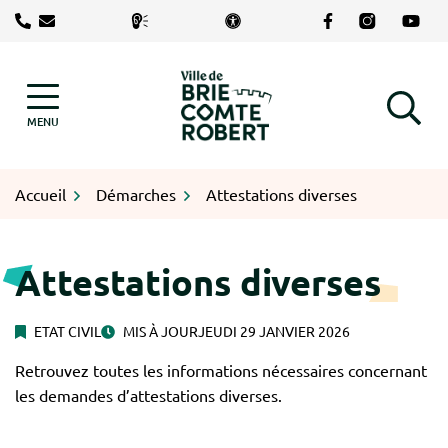
Gestion des traceurs
Aller
Lien vers le com
Lien vers le
Lien v
au
contenu
Logo Brie-Comte-Robert
MENU
RECHERCHE
Accueil
Démarches
Attestations diverses
Attestations diverses
ETAT CIVIL
MIS À JOUR
JEUDI 29 JANVIER 2026
Retrouvez toutes les informations nécessaires concernant
les demandes d’attestations diverses.