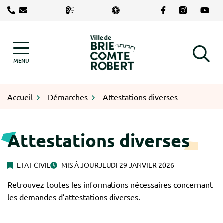
Gestion des traceurs
Aller
Lien vers le com
Lien vers le
Lien v
au
contenu
Logo Brie-Comte-Robert
MENU
RECHERCHE
Accueil
Démarches
Attestations diverses
Attestations diverses
ETAT CIVIL
MIS À JOUR
JEUDI 29 JANVIER 2026
Retrouvez toutes les informations nécessaires concernant
les demandes d’attestations diverses.