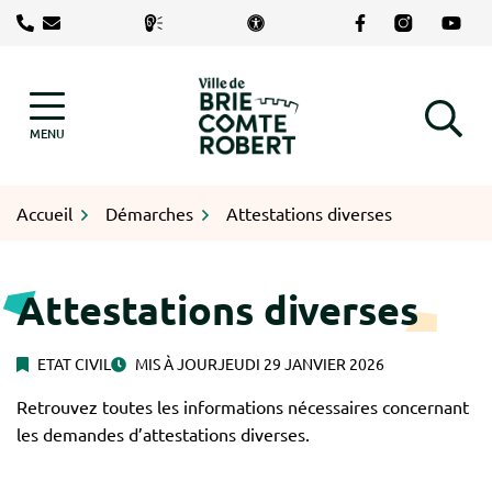
Gestion des traceurs
Aller
Lien vers le com
Lien vers le
Lien v
au
contenu
Logo Brie-Comte-Robert
MENU
RECHERCHE
Accueil
Démarches
Attestations diverses
Attestations diverses
ETAT CIVIL
MIS À JOUR
JEUDI 29 JANVIER 2026
Retrouvez toutes les informations nécessaires concernant
les demandes d’attestations diverses.