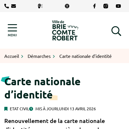
Gestion des traceurs
Aller
Lien vers le com
Lien vers le
Lien v
au
contenu
Logo Brie-Comte-Robert
MENU
RECHERCHE
Accueil
Démarches
Carte nationale d’identité
Carte nationale
d’identité
ETAT CIVIL
MIS À JOUR
LUNDI 13 AVRIL 2026
Renouvellement de la carte nationale