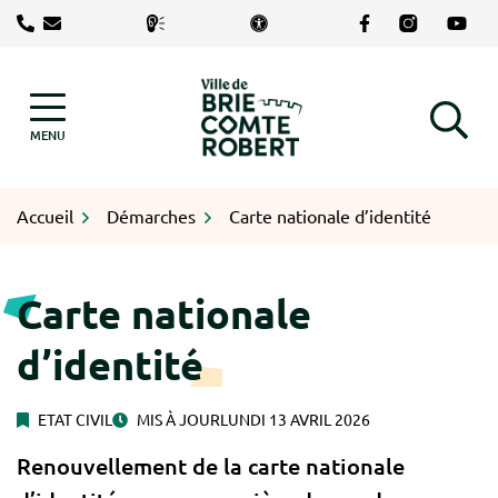
Gestion des traceurs
Aller
Lien vers le com
Lien vers le
Lien v
au
contenu
Logo Brie-Comte-Robert
MENU
RECHERCHE
Accueil
Démarches
Carte nationale d’identité
Carte nationale
d’identité
ETAT CIVIL
MIS À JOUR
LUNDI 13 AVRIL 2026
Renouvellement de la carte nationale