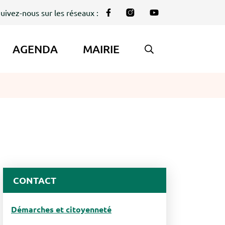
uivez-nous sur les réseaux :
Lien vers le compte Facebook
Lien vers le compte Instag
Lien vers la chaîne Y
AGENDA
MAIRIE
AFFICHER LA REC
CONTACT
Démarches et citoyenneté