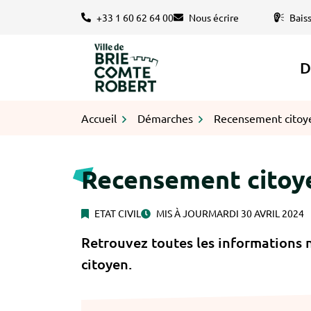
Gestion des traceurs
Aller
+33 1 60 62 64 00
Nous écrire
Bais
au
contenu
D
Logo Brie-Comte-Robert
Accueil
Démarches
Recensement citoy
Recensement citoy
ETAT CIVIL
MIS À JOUR
MARDI 30 AVRIL 2024
Retrouvez toutes les informations 
citoyen.