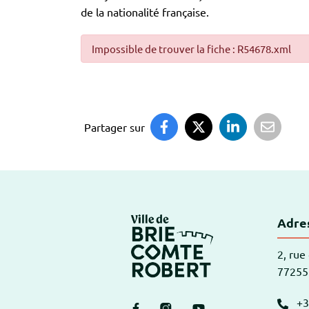
de la nationalité française.
Impossible de trouver la fiche : R54678.xml
Partager sur
Logo Brie-Comte
Adres
2, rue
77255
+3
Lien vers le compte Facebook
Lien vers le compte Instagr
Lien vers la chaîne Y