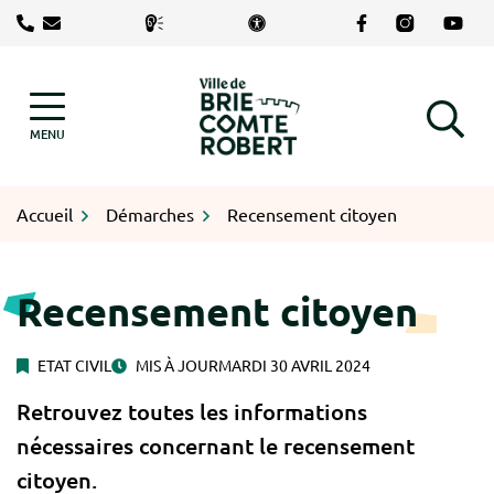
Gestion des traceurs
Aller
Lien vers le com
Lien vers le
Lien v
au
contenu
Logo Brie-Comte-Robert
MENU
RECHERCHE
Accueil
Démarches
Recensement citoyen
Recensement citoyen
ETAT CIVIL
MIS À JOUR
MARDI 30 AVRIL 2024
Retrouvez toutes les informations
nécessaires concernant le recensement
citoyen.