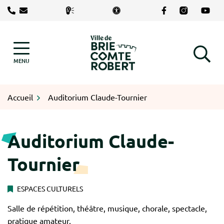
Gestion des traceurs
Aller
Lien vers le com
Lien vers le
Lien v
au
contenu
Logo Brie-Comte-Robert
MENU
RECHERCHE
Accueil
Auditorium Claude-Tournier
Auditorium Claude-
Tournier
ESPACES CULTURELS
Salle de répétition, théâtre, musique, chorale, spectacle,
pratique amateur.