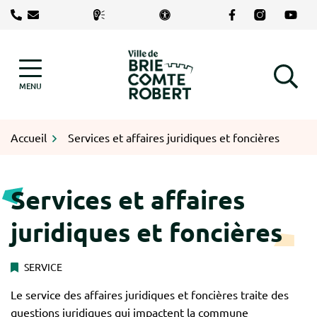
Gestion des traceurs
Aller
Lien vers le com
Lien vers le
Lien v
au
contenu
Logo Brie-Comte-Robert
MENU
RECHERCHE
Accueil
Services et affaires juridiques et foncières
Services et affaires
juridiques et foncières
SERVICE
Le service des affaires juridiques et foncières traite des
questions juridiques qui impactent la commune