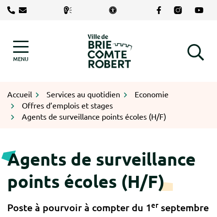
Gestion des traceurs
Aller
Lien vers le com
Lien vers le
Lien v
au
contenu
Logo Brie-Comte-Robert
MENU
RECHERCHE
Accueil
Services au quotidien
Economie
Offres d’emplois et stages
Agents de surveillance points écoles (H/F)
Agents de surveillance
points écoles (H/F)
er
Poste à pourvoir à compter du 1
septembre