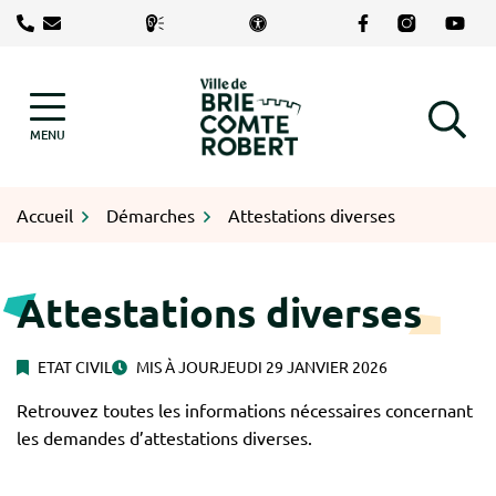
Gestion des traceurs
Aller
Lien vers le com
Lien vers le
Lien v
au
contenu
Logo Brie-Comte-Robert
MENU
RECHERCHE
Accueil
Démarches
Attestations diverses
Attestations diverses
ETAT CIVIL
MIS À JOUR
JEUDI 29 JANVIER 2026
Retrouvez toutes les informations nécessaires concernant
les demandes d’attestations diverses.