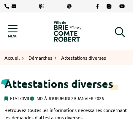
Gestion des traceurs
Aller
Lien vers le com
Lien vers le
Lien v
au
contenu
Logo Brie-Comte-Robert
MENU
RECHERCHE
Accueil
Démarches
Attestations diverses
Attestations diverses
ETAT CIVIL
MIS À JOUR
JEUDI 29 JANVIER 2026
Retrouvez toutes les informations nécessaires concernant
les demandes d’attestations diverses.