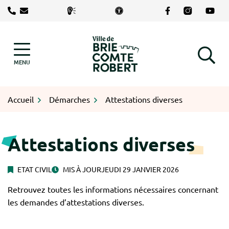
Gestion des traceurs
Aller
Lien vers le com
Lien vers le
Lien v
au
contenu
Logo Brie-Comte-Robert
MENU
RECHERCHE
Accueil
Démarches
Attestations diverses
Attestations diverses
ETAT CIVIL
MIS À JOUR
JEUDI 29 JANVIER 2026
Retrouvez toutes les informations nécessaires concernant
les demandes d’attestations diverses.