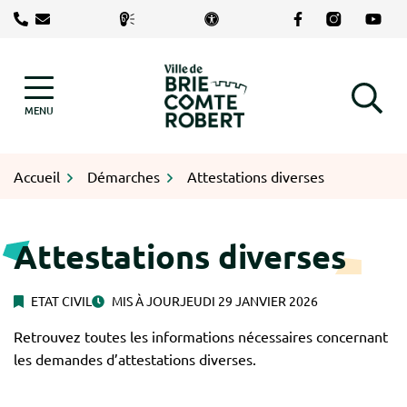
Gestion des traceurs
Aller
Lien vers le com
Lien vers le
Lien v
au
contenu
Logo Brie-Comte-Robert
MENU
RECHERCHE
Accueil
Démarches
Attestations diverses
Attestations diverses
ETAT CIVIL
MIS À JOUR
JEUDI 29 JANVIER 2026
Retrouvez toutes les informations nécessaires concernant
les demandes d’attestations diverses.