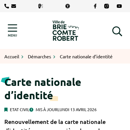
Gestion des traceurs
Aller
Lien vers le com
Lien vers le
Lien v
au
contenu
Logo Brie-Comte-Robert
MENU
RECHERCHE
Accueil
Démarches
Carte nationale d’identité
Carte nationale
d’identité
ETAT CIVIL
MIS À JOUR
LUNDI 13 AVRIL 2026
Renouvellement de la carte nationale