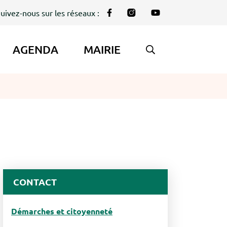
uivez-nous sur les réseaux :
Lien vers le compte Facebook
Lien vers le compte Instag
Lien vers la chaîne Y
AGENDA
MAIRIE
AFFICHER LA REC
CONTACT
Démarches et citoyenneté