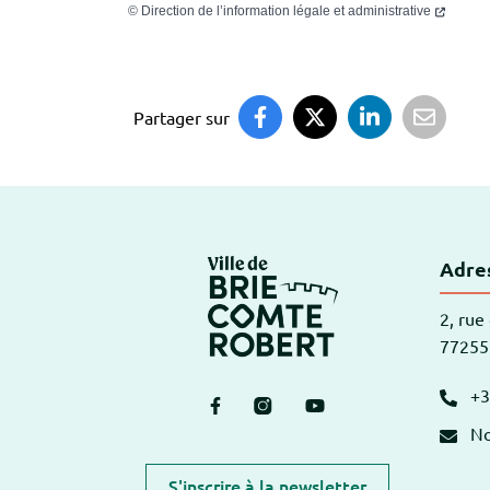
©
Direction de l’information légale et administrative
Partager sur
Logo Brie-Comte
Adres
2, rue
77255
+3
Lien vers le compte Facebook
Lien vers le compte Instagr
Lien vers la chaîne Y
No
S'inscrire à la newsletter