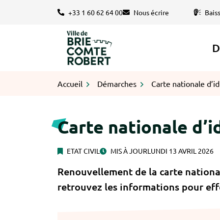
Gestion des traceurs
Aller
+33 1 60 62 64 00
Nous écrire
Bais
au
contenu
D
Logo Brie-Comte-Robert
Accueil
Démarches
Carte nationale d’id
Carte nationale d’i
ETAT CIVIL
MIS À JOUR
LUNDI 13 AVRIL 2026
Renouvellement de la carte nationa
retrouvez les informations pour ef