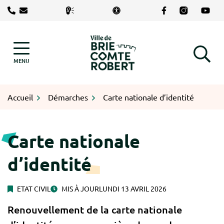
Gestion des traceurs
Aller
Lien vers le com
Lien vers le
Lien v
au
contenu
Logo Brie-Comte-Robert
MENU
RECHERCHE
Accueil
Démarches
Carte nationale d’identité
Carte nationale
d’identité
ETAT CIVIL
MIS À JOUR
LUNDI 13 AVRIL 2026
Renouvellement de la carte nationale