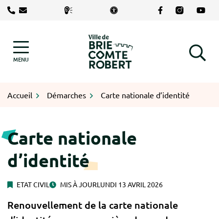
Gestion des traceurs
Aller
Lien vers le com
Lien vers le
Lien v
au
contenu
Logo Brie-Comte-Robert
MENU
RECHERCHE
Accueil
Démarches
Carte nationale d’identité
Carte nationale
d’identité
ETAT CIVIL
MIS À JOUR
LUNDI 13 AVRIL 2026
Renouvellement de la carte nationale