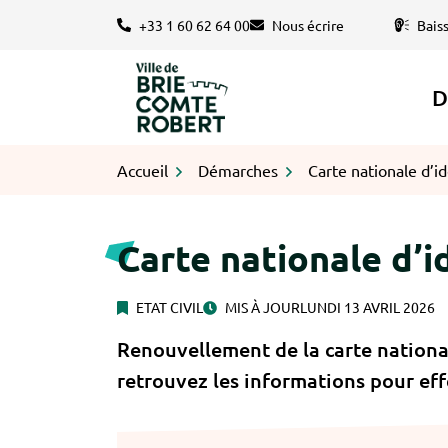
Gestion des traceurs
Aller
+33 1 60 62 64 00
Nous écrire
Bais
au
contenu
D
Logo Brie-Comte-Robert
Accueil
Démarches
Carte nationale d’id
Carte nationale d’i
ETAT CIVIL
MIS À JOUR
LUNDI 13 AVRIL 2026
Renouvellement de la carte nationa
retrouvez les informations pour ef