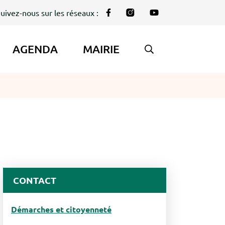
uivez-nous sur les réseaux :
Lien vers le compte Facebook
Lien vers le compte Instag
Lien vers la chaîne Y
AGENDA
MAIRIE
AFFICHER LA REC
CONTACT
Démarches et citoyenneté