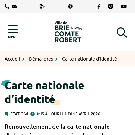
Gestion des traceurs
Aller
Lien vers le com
Lien vers le
Lien v
au
contenu
Logo Brie-Comte-Robert
MENU
RECHERCHE
Accueil
Démarches
Carte nationale d’identité
Carte nationale
d’identité
ETAT CIVIL
MIS À JOUR
LUNDI 13 AVRIL 2026
Renouvellement de la carte nationale