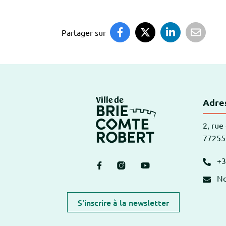
Partager sur
Logo Brie-Comte
Adres
2, rue
77255
+3
Lien vers le compte Facebook
Lien vers le compte Instagr
Lien vers la chaîne Y
No
S'inscrire à la newsletter