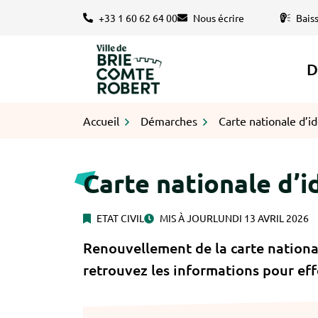
Gestion des traceurs
Aller
+33 1 60 62 64 00
Nous écrire
Bais
au
contenu
D
Logo Brie-Comte-Robert
Accueil
Démarches
Carte nationale d’id
Carte nationale d’i
ETAT CIVIL
MIS À JOUR
LUNDI 13 AVRIL 2026
Renouvellement de la carte nationa
retrouvez les informations pour ef