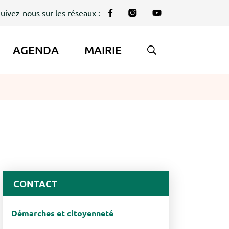
uivez-nous sur les réseaux :
Lien vers le compte Facebook
Lien vers le compte Instag
Lien vers la chaîne Y
AGENDA
MAIRIE
AFFICHER LA REC
CONTACT
Démarches et citoyenneté