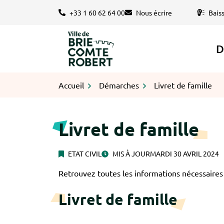
Gestion des traceurs
Aller
+33 1 60 62 64 00
Nous écrire
Bais
au
contenu
D
Logo Brie-Comte-Robert
Accueil
Démarches
Livret de famille
Livret de famille
ETAT CIVIL
MIS À JOUR
MARDI 30 AVRIL 2024
Retrouvez toutes les informations nécessaires c
Livret de famille