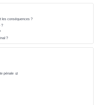
ont les conséquences ?
e ?
?
énal ?
ête pénale