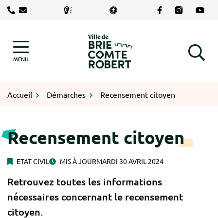
Gestion des traceurs
Aller
Lien vers le com
Lien vers le
Lien v
au
contenu
Logo Brie-Comte-Robert
MENU
RECHERCHE
Accueil
Démarches
Recensement citoyen
Recensement citoyen
ETAT CIVIL
MIS À JOUR
MARDI 30 AVRIL 2024
Retrouvez toutes les informations
nécessaires concernant le recensement
citoyen.