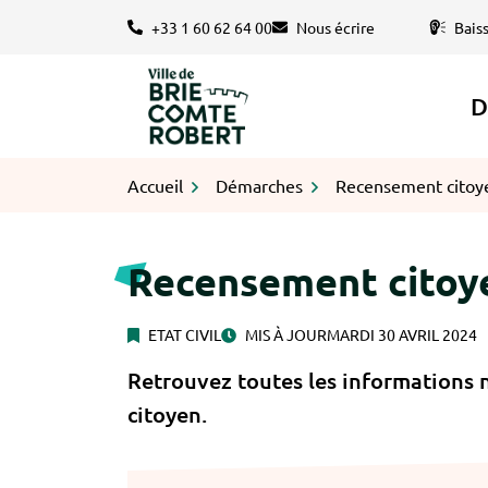
Gestion des traceurs
Aller
+33 1 60 62 64 00
Nous écrire
Bais
au
contenu
D
Logo Brie-Comte-Robert
Accueil
Démarches
Recensement citoy
Recensement citoy
ETAT CIVIL
MIS À JOUR
MARDI 30 AVRIL 2024
Retrouvez toutes les informations 
citoyen.