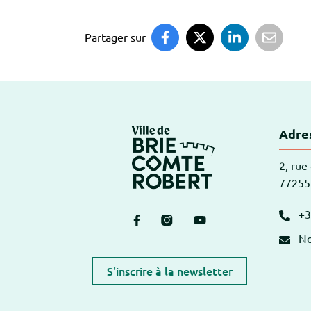
Partager sur
Logo Brie-Comte
Adres
2, rue
77255
+3
Lien vers le compte Facebook
Lien vers le compte Instagr
Lien vers la chaîne Y
No
S'inscrire à la newsletter