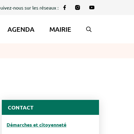
uivez-nous sur les réseaux :
Lien vers le compte Facebook
Lien vers le compte Instag
Lien vers la chaîne Y
AGENDA
MAIRIE
AFFICHER LA REC
CONTACT
Démarches et citoyenneté