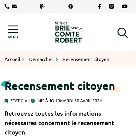
Gestion des traceurs
Aller
Lien vers le com
Lien vers le
Lien v
au
contenu
Logo Brie-Comte-Robert
MENU
RECHERCHE
Accueil
Démarches
Recensement citoyen
Recensement citoyen
ETAT CIVIL
MIS À JOUR
MARDI 30 AVRIL 2024
Retrouvez toutes les informations
nécessaires concernant le recensement
citoyen.