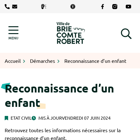
Gestion des traceurs
Aller
Lien vers le com
Lien vers le
Lien v
au
contenu
Logo Brie-Comte-Robert
MENU
RECHERCHE
Accueil
Démarches
Reconnaissance d’un enfant
Reconnaissance d’un
enfant
ETAT CIVIL
MIS À JOUR
VENDREDI 07 JUIN 2024
Retrouvez toutes les informations nécessaires sur la
reconnaissance d’un enfant.