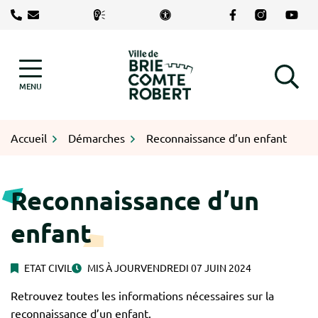
Gestion des traceurs
Aller
Lien vers le com
Lien vers le
Lien v
au
contenu
Logo Brie-Comte-Robert
MENU
RECHERCHE
Accueil
Démarches
Reconnaissance d’un enfant
Reconnaissance d’un
enfant
ETAT CIVIL
MIS À JOUR
VENDREDI 07 JUIN 2024
Retrouvez toutes les informations nécessaires sur la
reconnaissance d’un enfant.