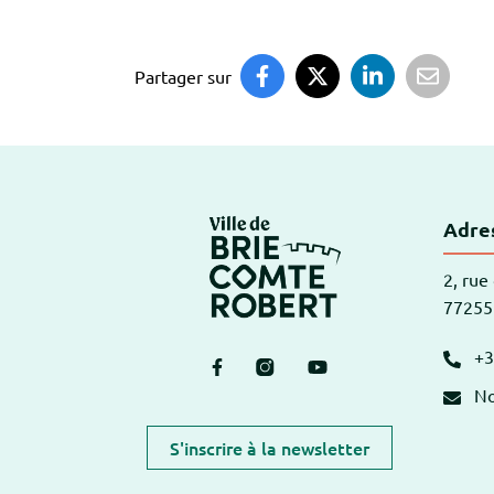
Partager sur
Logo Brie-Comte
Adres
2, rue
77255
+3
Lien vers le compte Facebook
Lien vers le compte Instagr
Lien vers la chaîne Y
No
S'inscrire à la newsletter