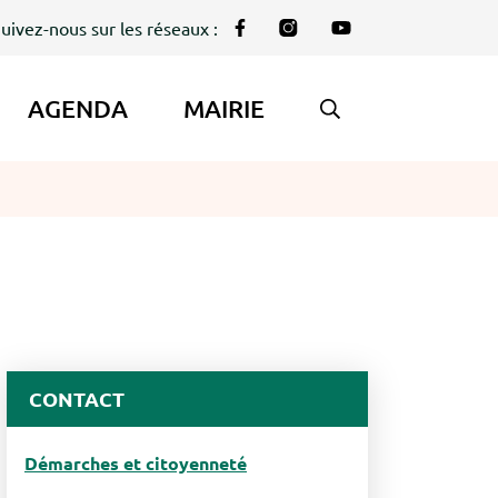
uivez-nous sur les réseaux :
Lien vers le compte Facebook
Lien vers le compte Instag
Lien vers la chaîne Y
AGENDA
MAIRIE
AFFICHER LA REC
CONTACT
Démarches et citoyenneté