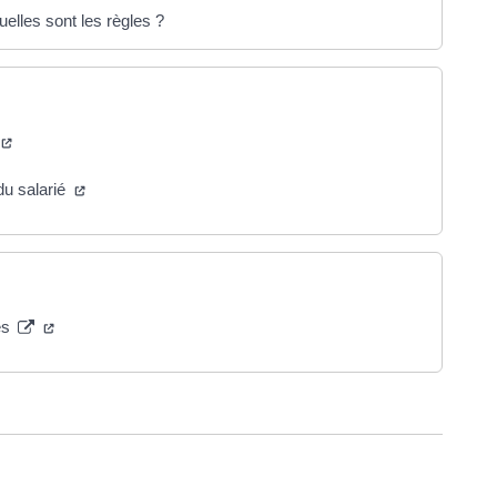
uelles sont les règles ?
 du salarié
és