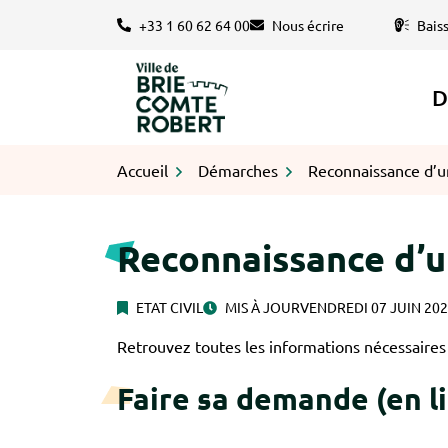
Gestion des traceurs
Aller
+33 1 60 62 64 00
Nous écrire
Bais
au
contenu
D
Logo Brie-Comte-Robert
Accueil
Démarches
Reconnaissance d’u
Reconnaissance d’u
ETAT CIVIL
MIS À JOUR
VENDREDI 07 JUIN 20
Retrouvez toutes les informations nécessaires 
Faire sa demande (en l