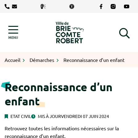
Gestion des traceurs
Aller
Lien vers le com
Lien vers le
Lien v
au
contenu
Logo Brie-Comte-Robert
MENU
RECHERCHE
Accueil
Démarches
Reconnaissance d’un enfant
Reconnaissance d’un
enfant
ETAT CIVIL
MIS À JOUR
VENDREDI 07 JUIN 2024
Retrouvez toutes les informations nécessaires sur la
reconnaissance d’un enfant.