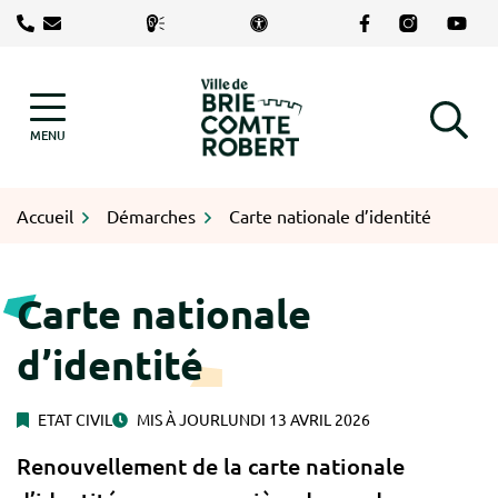
Gestion des traceurs
Aller
Lien vers le com
Lien vers le
Lien v
au
contenu
Logo Brie-Comte-Robert
MENU
RECHERCHE
Accueil
Démarches
Carte nationale d’identité
Carte nationale
d’identité
ETAT CIVIL
MIS À JOUR
LUNDI 13 AVRIL 2026
Renouvellement de la carte nationale